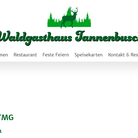
Navigation
überspringen
Navigation
men
Restaurant
Feste Feiern
Speisekarten
Kontakt & Re
überspringen
 TMG
h